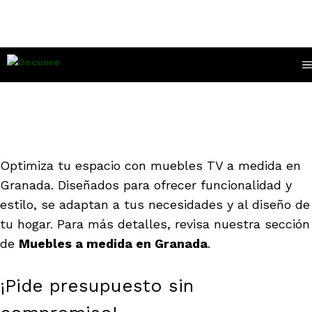
Saltar
Muebles TV a Medida
Calle La Sultana, Rotonda
al
Palacio Deportes de Granada
en Granada
contenido
958 81 87 08
633 44 35 18
Optimiza tu espacio con muebles TV a medida en
Granada. Diseñados para ofrecer funcionalidad y
estilo, se adaptan a tus necesidades y al diseño de
tu hogar. Para más detalles, revisa nuestra sección
de
Muebles a medida en Granada
.
¡Pide presupuesto sin