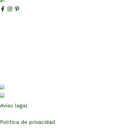
Armarios Granada
Dormitorios Granada
Cocinas Granada
Césped artificial Granada
Muebles a medida en Granada
Pergolas Granada
Puertas Granada
Tarima flotante Granada
Suelos vinílicos Granada
Tienda online
Blog
Este sitio ha sido beneficiado por el Programa Kit
Digital, que le ha permitido desarrollar la solución
de Comercio Electrónico.
Aviso legal
Política de privacidad