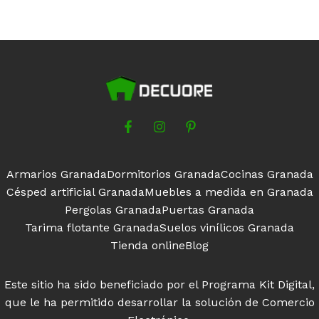
10,00€
se
hasta
13,00€
pueden
elegir
en
la
página
de
producto
Armarios Granada
Dormitorios Granada
Cocinas Granada
Césped artificial Granada
Muebles a medida en Granada
Pergolas Granada
Puertas Granada
Tarima flotante Granada
Suelos vinílicos Granada
Tienda online
Blog
Este sitio ha sido beneficiado por el Programa Kit Digital,
que le ha permitido desarrollar la solución de Comercio