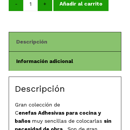
-
+
Añadir al carrito
Cenefa
Cuadros
-
Rojos
Claros
Descripción
cantidad
Información adicional
Descripción
Gran colección de
C
enefas Adhesivas
para cocina y
baños
muy sencillas de colocarlas
sin
necesidad de obra
. Son de gran