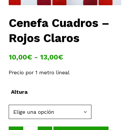
Cenefa Cuadros –
Rojos Claros
Rango
10,00
€
-
13,00
€
de
Precio por 1 metro lineal
precios:
desde
Altura
10,00€
hasta
13,00€