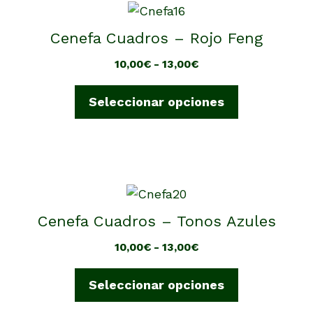
en
Este
la
producto
Cenefa Cuadros – Rojo Feng
página
tiene
de
Rango
10,00
€
-
13,00
€
múltiples
producto
de
variantes.
precios:
Seleccionar opciones
Las
desde
opciones
10,00€
se
hasta
13,00€
pueden
elegir
Este
en
producto
Cenefa Cuadros – Tonos Azules
la
tiene
página
Rango
10,00
€
-
13,00
€
múltiples
de
de
variantes.
precios:
producto
Seleccionar opciones
Las
desde
opciones