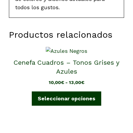
todos los gustos.
Productos relacionados
Este
producto
Cenefa Cuadros – Tonos Grises y
tiene
Azules
múltiples
Rango
10,00
€
-
13,00
€
variantes.
de
Las
precios:
Seleccionar opciones
opciones
desde
se
10,00€
pueden
hasta
elegir
13,00€