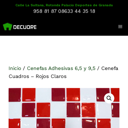
Saltar
Calle La Sultana, Rotonda Palacio Deportes de Granada
958 81 87 08
633 44 35 18
al
contenido
Me
Inicio
/
Cenefas Adhesivas 6,5 y 9,5
/
Cenefa
Cuadros – Rojos Claros