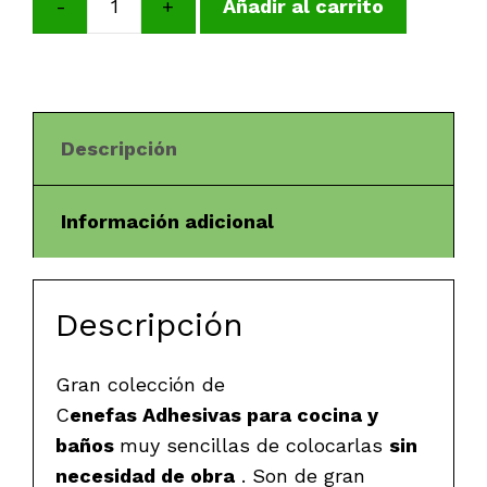
-
+
Añadir al carrito
Cenefa
Rectángulos
-
Tonos
Rojos
Descripción
Claro
cantidad
Información adicional
Descripción
Gran colección de
C
enefas Adhesivas
para cocina y
baños
muy sencillas de colocarlas
sin
necesidad de obra
. Son de gran