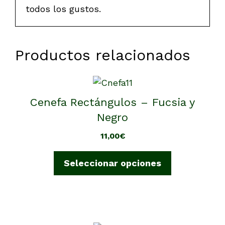
todos los gustos.
Productos relacionados
Este
producto
Cenefa Rectángulos – Fucsia y
tiene
Negro
múltiples
11,00
€
variantes.
Las
Seleccionar opciones
opciones
se
pueden
elegir
en