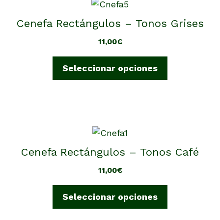
Este
la
producto
Cenefa Rectángulos – Tonos Grises
página
tiene
de
11,00
€
múltiples
producto
variantes.
Seleccionar opciones
Las
opciones
se
pueden
elegir
Este
en
producto
Cenefa Rectángulos – Tonos Café
la
tiene
página
11,00
€
múltiples
de
variantes.
producto
Seleccionar opciones
Las
opciones