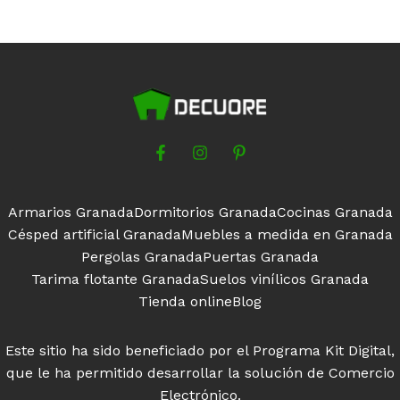
se
pueden
elegir
en
la
página
de
producto
Armarios Granada
Dormitorios Granada
Cocinas Granada
Césped artificial Granada
Muebles a medida en Granada
Pergolas Granada
Puertas Granada
Tarima flotante Granada
Suelos vinílicos Granada
Tienda online
Blog
Este sitio ha sido beneficiado por el Programa Kit Digital,
que le ha permitido desarrollar la solución de Comercio
Electrónico.