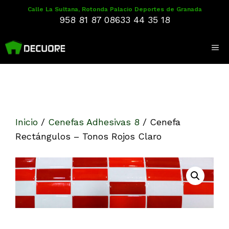
Saltar
Calle La Sultana, Rotonda Palacio Deportes de Granada
958 81 87 08
633 44 35 18
al
contenido
Me
Inicio
/
Cenefas Adhesivas 8
/
Cenefa
Rectángulos – Tonos Rojos Claro